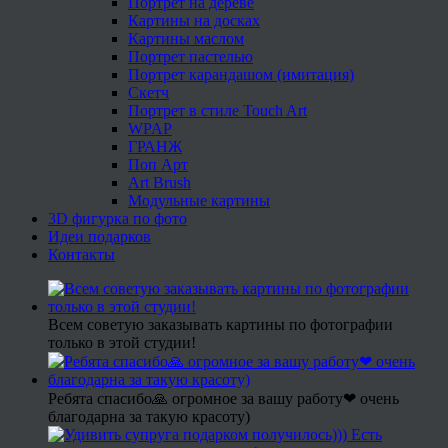
Портрет на дереве
Картины на досках
Картины маслом
Портрет пастелью
Портрет карандашом (имитация)
Скетч
Портрет в стиле Touch Art
WPAP
ГРАНЖ
Поп Арт
Art Brush
Модульные картины
3D фигурка по фото
Идеи подарков
Контакты
Всем советую заказывать картины по фотографии
только в этой студии!
Ребята спасибо🙏 огромное за вашу работу❤ очень
благодарна за такую красоту)