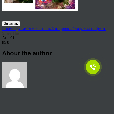
Заказать
Рекомендуем: Эксклюзивный подарок - Статуэтка по фото.
Share This
Апр
01
85
0
About the author
View all articles by rauffri
Post navigation