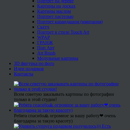
Портрет на дереве
Картины на досках
Картины маслом
Портрет пастелью
Портрет карандашом (имитация)
Скетч
Портрет в стиле Touch Art
WPAP
ГРАНЖ
Поп Арт
Art Brush
Модульные картины
3D фигурка по фото
Идеи подарков
Контакты
Всем советую заказывать картины по фотографии
только в этой студии!
Ребята спасибо🙏 огромное за вашу работу❤ очень
благодарна за такую красоту)