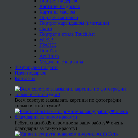
Портрет на дереве
Картины на досках
Картины маслом
Портрет пастелью
Портрет карандашом (имитация)
Скетч
Портрет в стиле Touch Art
WPAP
ГРАНЖ
Поп Арт
Art Brush
Модульные картины
3D фигурка по фото
Идеи подарков
Контакты
Всем советую заказывать картины по фотографии
только в этой студии!
Ребята спасибо🙏 огромное за вашу работу❤ очень
благодарна за такую красоту)