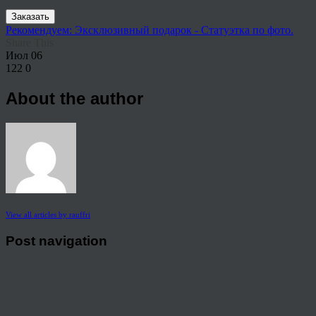
Заказать
Рекомендуем: Эксклюзивный подарок - Статуэтка по фото.
Share This
Июл
06
122
0
About the author
View all articles by rauffri
Post navigation
←
Часто скучаете по своим деткам? Закажите портрет
пастелью!
© 2026 Copyright.
Пользовательское соглашение на предоставление услуг