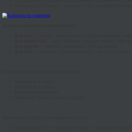
Арт-терапия — процесс раскрашивания успокаивает, помог
Память на всю жизнь — картина станет семейной реликв
Для кого подойдёт такой портрет?
Для пар
— портрет влюбленных с прорисованными лиц
Для родителей
— фото ребёнка, где лицо чёткое, а фон 
Для друзей
— весёлый подарок на День рождения.
Для себя
— начните творческое хобби с чего-то личного.
Такой формат особенно популярен как:
Подарок на 8 Марта
Свадебный сувенир
Юбилейный сюрприз
Памятный сувенир после отпуска
Как заказать портрет по номерам по фото?
Выберите фото — желательно чёткое, с хорошим освещен