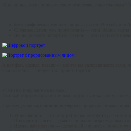
Многие задаются вопросом:
зачем оставлять лицо готовым?
О
Фотографическая точность лица — вы узнаёте себя или бл
Сложные детали уже проработаны — тени, блики, черты 
Вы не рискуете испортить главное — лицо остаётся идеа
А вот фон, одежда, позади — всё это вы раскрашиваете сами, 
свои оттенки — творчество приветствуется!
✅ Что вы получаете на выходе?
Готовый портрет с реалистичным лицом и уникальным фоном, 
Преимущества
картины по номерам
с прорисованным лицом
Уникальность — это портрет по вашему фото , его нет ни
Подходит для всех — даже если вы никогда не держали ки
Идеальный подарок — сделанный с душой, с личным уча