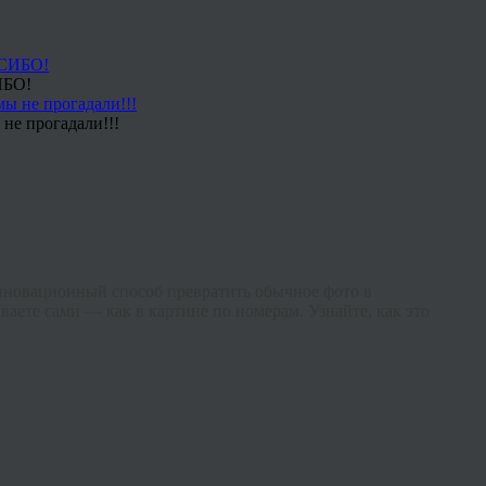
ИБО!
не прогадали!!!
нновационный способ превратить обычное фото в
ваете сами — как в картине по номерам. Узнайте, как это