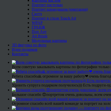
Картины маслом
Портрет пастелью
Портрет карандашом (имитация)
Скетч
Портрет в стиле Touch Art
WPAP
ГРАНЖ
Поп Арт
Art Brush
Модульные картины
3D фигурка по фото
Идеи подарков
Контакты
Всем советую заказывать картины по фотографии только 
Ребята спасибо🙏 огромное за вашу работу❤ очень благод
Удивить супруга подарком получилось))) Есть подруги-х
Большое спасибо 😍портретом очень довольны, всем очен
Огромное спасибо всей вашей команде за портрет на холс