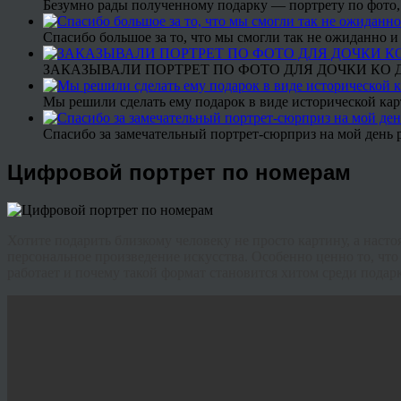
Безумно рады полученному подарку — портрету по фото,
Спасибо большое за то, что мы смогли так не ожиданно
ЗАКАЗЫВАЛИ ПОРТРЕТ ПО ФОТО ДЛЯ ДОЧКИ КО ДН
Мы решили сделать ему подарок в виде исторической кар
Спасибо за замечательный портрет-сюрприз на мой день 
Цифровой портрет по номерам
Хотите подарить близкому человеку не просто картину, а нас
персональное произведение искусства. Особенно ценно то, что 
работает и почему такой формат становится хитом среди подарк