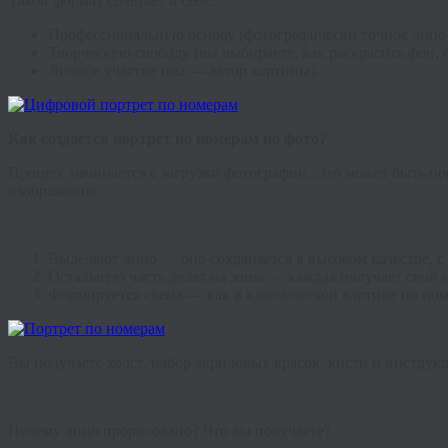
Такой формат сочетает в себе:
Профессиональную основу (фотографически точное лицо)
Творческую свободу (вы выбираете, как раскрасить фон, о
Личное участие (вы — автор картины).
Как создается портрет по номерам по фото?
Процесс начинается с загрузки фотографии. Это может быть по
изображение:
Выделяют лицо — оно сохраняется в высоком качестве, с 
Остальную часть делят на зоны — каждая получает свой 
Формируется схема — как в классической картине по ном
Вы получаете холст, набор акриловых красок, кисти и инструкци
Почему лицо прорисовано? Что вы получаете?