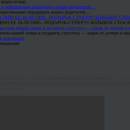
 видео отзыв.
 и оригинально порадовать наших родителей…
Ю ЕЕ 18-ЛЕТИЯ!.. ПОДАРОК-СУПЕР!!!! БОЛЬШОЕ СПАС
тины нашей семьи и подарить статуэтку — шарж от дочери и мы 
рождения!
тоящий шедевр с душой?
Цифровой портрет по номерам
— это и
лицо на портрете уже прорисовано , а фон и детали вы раскраши
ов и хобби.