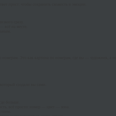
твет прост: чтобы сохранить схожесть и эмоции.
изкого сразу.
— всё на месте.
льным.
по номерам. Это как картина по номерам, где вы — художник, а 
который создали вы сами.
где больше.
сть, всё просто: номер — цвет — зона.
стием.