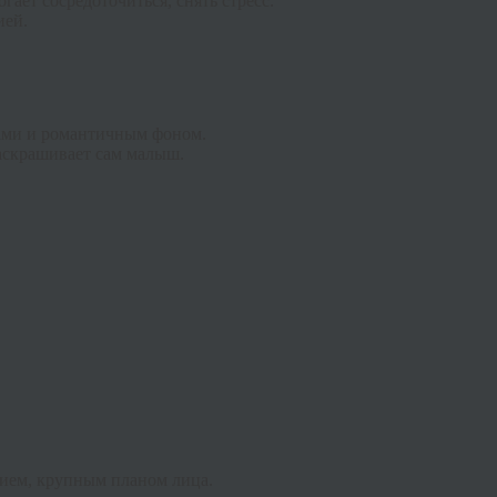
ает сосредоточиться, снять стресс.
ией.
ами и романтичным фоном.
раскрашивает сам малыш.
ием, крупным планом лица.