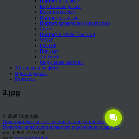
Портрет на дереве
Картины на досках
Картины маслом
Портрет пастелью
Портрет карандашом (имитация)
Скетч
Портрет в стиле Touch Art
WPAP
ГРАНЖ
Поп Арт
Art Brush
Модульные картины
3D фигурка по фото
Идеи подарков
Контакты
3.jpg
© 2026 Copyright.
Пользовательское соглашение на предоставление услуг
Политика конфиденциальности персональных данных
тел.: 8 800 222 02 86
mail:
holst186@mail.ru