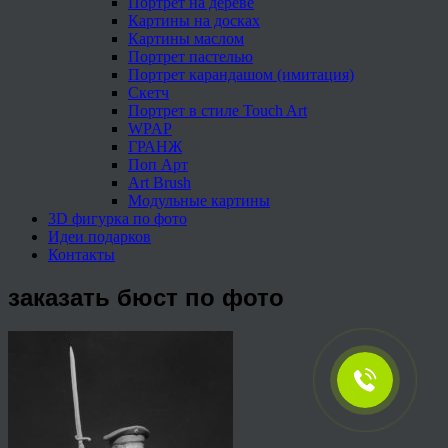
Портрет на дереве
Картины на досках
Картины маслом
Портрет пастелью
Портрет карандашом (имитация)
Скетч
Портрет в стиле Touch Art
WPAP
ГРАНЖ
Поп Арт
Art Brush
Модульные картины
3D фигурка по фото
Идеи подарков
Контакты
заказать бюст по фото