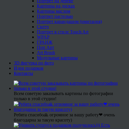
Портрет на дереве
Картины на досках
Картины маслом
Портрет пастелью
Портрет карандашом (имитация)
Скетч
Портрет в стиле Touch Art
WPAP
ГРАНЖ
Поп Арт
Art Brush
Модульные картины
3D фигурка по фото
Идеи подарков
Контакты
Всем советую заказывать картины по фотографии
только в этой студии!
Ребята спасибо🙏 огромное за вашу работу❤ очень
благодарна за такую красоту)