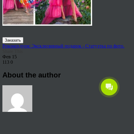
Заказать
Рекомендуем: Эксклюзивный подарок - Статуэтка по фото.
Share This
Фев
15
113
0
About the author
View all articles by anton