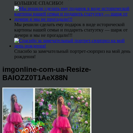
БОЛЬШОЕ СПАСИБО!
Мы решили сделать ему подарок в виде исторической
картины нашей семьи и подарить статуэтку — шарж от
дочери и мы не прогадали!!!
Спасибо за замечательный портрет-сюрприз на мой день
рождения!
imgonline-com-ua-Resize-
BAIOZZ0T1AeX88N