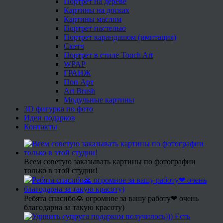
Портрет на дереве
Картины на досках
Картины маслом
Портрет пастелью
Портрет карандашом (имитация)
Скетч
Портрет в стиле Touch Art
WPAP
ГРАНЖ
Поп Арт
Art Brush
Модульные картины
3D фигурка по фото
Идеи подарков
Контакты
Всем советую заказывать картины по фотографии
только в этой студии!
Ребята спасибо🙏 огромное за вашу работу❤ очень
благодарна за такую красоту)