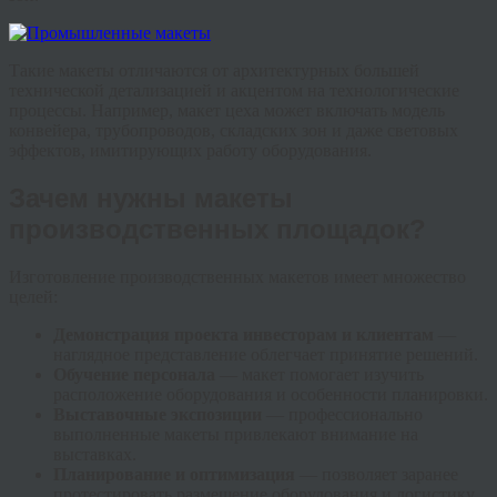
Такие макеты отличаются от архитектурных большей
технической детализацией и акцентом на технологические
процессы. Например, макет цеха может включать модель
конвейера, трубопроводов, складских зон и даже световых
эффектов, имитирующих работу оборудования.
Зачем нужны макеты
производственных площадок?
Изготовление производственных макетов имеет множество
целей:
Демонстрация проекта инвесторам и клиентам
—
наглядное представление облегчает принятие решений.
Обучение персонала
— макет помогает изучить
расположение оборудования и особенности планировки.
Выставочные экспозиции
— профессионально
выполненные макеты привлекают внимание на
выставках.
Планирование и оптимизация
— позволяет заранее
протестировать размещение оборудования и логистику.