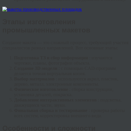
Этапы изготовления
промышленных макетов
Создание макета — это сложный процесс, требующий участия
специалистов разных направлений. Вот основные этапы:
Подготовка ТЗ и сбор информации
: изучаются
чертежи, планы, фотографии объекта.
Создание 3D-модели
: с помощью CAD-программ
делается точная виртуальная копия.
Выбор материалов
: используются акрил, пластик,
дерево, металл, электронные компоненты.
Физическое изготовление
: сборка конструкции,
установка деталей, покраска.
Добавление интерактивных элементов
: подсветка,
движущиеся части, звуки.
Финальная сборка и тестирование
: проверка работы
всех систем, корректировка внешнего вида.
Особенности и сложности