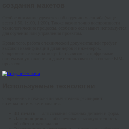
создания макетов
Особое внимание уделяется соблюдению масштаба (чаще
всего 1:50, 1:100, 1:200). Также важно точно воспроизвести
технологические процессы, особенно если макет используется
для обучения или управления проектом.
Кроме того, работа с технической документацией требует
высокой квалификации дизайнеров и инженеров.
Современные макеты могут быть связаны с цифровыми
системами управления и даже использоваться в составе BIM-
проектов.
Используемые технологии
Современные технологии значительно расширяют
возможности макетирования:
3D-печать
— для создания сложных деталей и форм.
Лазерная резка
— обеспечивает высокую точность
обработки материалов.
Электроника и автоматика
— позволяют добавлять