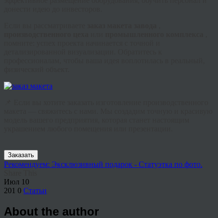
эффективное размещение оборудования, обучить персонал и
донести идею до инвесторов.
Если вы рассматриваете
заказ макета завода
,
производственного цеха
или
промышленного комплекса
,
помните: успех проекта начинается с точной и
детализированной визуализации. Обратитесь к
профессионалам, чтобы ваша идея воплотилась в реальный,
физический объект.
📌 Если вы хотите заказать изготовление производственного
макета — свяжитесь с нами. Мы создадим точную и красивую
модель вашего предприятия, которая станет настоящим
украшением любого помещения или презентации.
Заказать
Рекомендуем: Эксклюзивный подарок - Статуэтка по фото.
Share This
Июл
10
201
0
Статьи
About the author