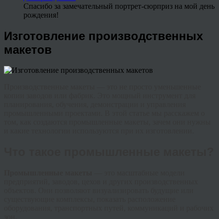
Спасибо за замечательный портрет-сюрприз на мой день
рождения!
Изготовление производственных
макетов
Производственные макеты — это не просто уменьшенные
копии заводов или фабрик. Это мощный инструмент для
планирования, обучения, демонстрации и управления
промышленными проектами. В этой статье мы расскажем о
том, как создаются промышленные макеты, зачем они нужны
и какие технологии используются при их изготовлении.
Что такое промышленные макеты?
Промышленные макеты
— это масштабные модели
предприятий, заводов, цехов и других производственных
объектов. Они позволяют визуализировать будущие или
существующие комплексы, показать расположение
оборудования, транспортных путей, коммуникаций и рабочих
зон.