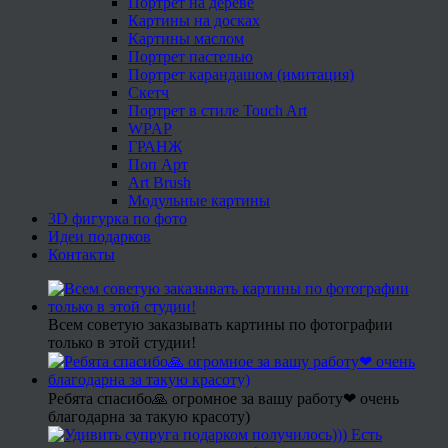
Портрет на дереве
Картины на досках
Картины маслом
Портрет пастелью
Портрет карандашом (имитация)
Скетч
Портрет в стиле Touch Art
WPAP
ГРАНЖ
Поп Арт
Art Brush
Модульные картины
3D фигурка по фото
Идеи подарков
Контакты
Всем советую заказывать картины по фотографии
только в этой студии!
Ребята спасибо🙏 огромное за вашу работу❤ очень
благодарна за такую красоту)