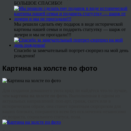
БОЛЬШОЕ СПАСИБО!
Мы решили сделать ему подарок в виде исторической
картины нашей семьи и подарить статуэтку — шарж от
дочери и мы не прогадали!!!
Спасибо за замечательный портрет-сюрприз на мой день
рождения!
Картина на холсте по фото
Для создания домашнего уюта вряд ли найдётся что‑то лучше,
чем
картина на холсте по фото.
Выполненная в одном из
актуальных направлений: поп-арт,
гранж
, скетч или в
историческом образе, она станет приятным сюрпризом для
ваших близких, понравится всем без исключения независимо
от возраста, социального статуса, пола.