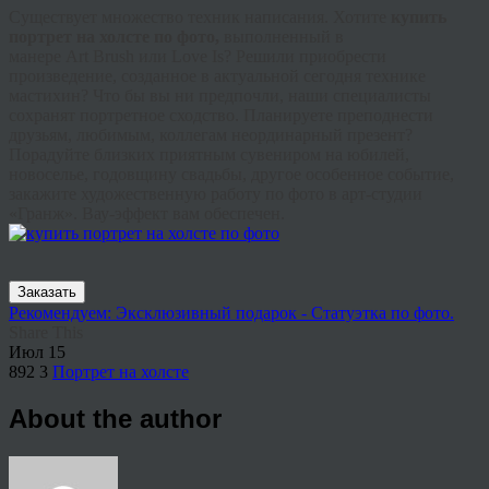
Существует множество техник написания. Хотите
купить
портрет на холсте по фото,
выполненный в
манере
Art
Brush
или
Love
Is? Решили приобрести
произведение, созданное в актуальной сегодня технике
мастихин? Что бы вы ни предпочли, наши специалисты
сохранят портретное сходство. Планируете преподнести
друзьям, любимым, коллегам неординарный презент?
Порадуйте близких приятным сувениром на юбилей,
новоселье, годовщину свадьбы, другое особенное событие,
закажите художественную работу по фото в арт-студии
«
Гранж
».
Вау
-эффект вам обеспечен.
Заказать
Рекомендуем: Эксклюзивный подарок - Статуэтка по фото.
Share This
Июл
15
892
3
Портрет на холсте
About the author