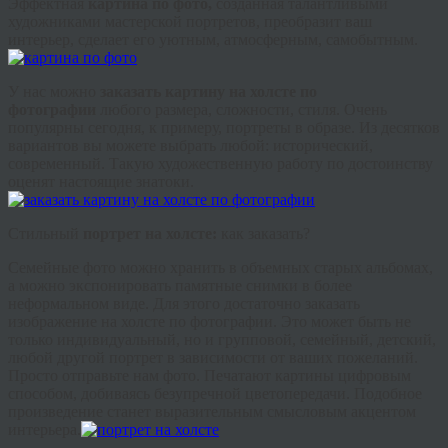
Эффектная
картина по фото,
созданная талантливыми
художниками мастерской портретов, преобразит ваш
интерьер, сделает его уютным, атмосферным, самобытным.
У нас можно
заказать картину на холсте по
фотографии
любого размера, сложности, стиля. Очень
популярны сегодня, к примеру, портреты в образе. Из десятков
вариантов вы можете выбрать любой: исторический,
современный. Такую художественную работу по достоинству
оценят настоящие знатоки.
Стильный
портрет на холсте:
как заказать?
Семейные фото можно хранить в объемных старых альбомах,
а можно экспонировать памятные снимки в более
неформальном виде. Для этого достаточно заказать
изображение на холсте по фотографии. Это может быть не
только индивидуальный, но и групповой, семейный, детский,
любой другой портрет в зависимости от ваших пожеланий.
Просто отправьте нам фото. Печатают картины цифровым
способом, добиваясь безупречной цветопередачи. Подобное
произведение станет выразительным смысловым акцентом
интерьера.