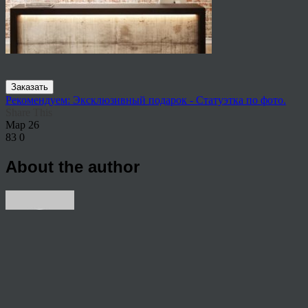
Заказать
Рекомендуем: Эксклюзивный подарок - Статуэтка по фото.
Share This
Мар
26
83
0
About the author
View all articles by Nik
Post navigation