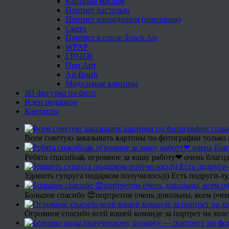
Картины маслом
Портрет пастелью
Портрет карандашом (имитация)
Скетч
Портрет в стиле Touch Art
WPAP
ГРАНЖ
Поп Арт
Art Brush
Модульные картины
3D фигурка по фото
Идеи подарков
Контакты
Всем советую заказывать картины по фотографии только 
Ребята спасибо🙏 огромное за вашу работу❤ очень благод
Удивить супруга подарком получилось))) Есть подруги-х
Большое спасибо 😍портретом очень довольны, всем очен
Огромное спасибо всей вашей команде за портрет на холс