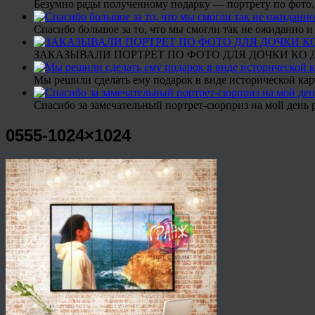
Безумно рады полученному подарку — портрету по фото,
Спасибо большое за то, что мы смогли так не ожиданно
ЗАКАЗЫВАЛИ ПОРТРЕТ ПО ФОТО ДЛЯ ДОЧКИ КО ДН
Мы решили сделать ему подарок в виде исторической кар
Спасибо за замечательный портрет-сюрприз на мой день 
0555-1024×1024