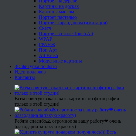
Портрет на дереве
Картины на досках
Картины маслом
Портрет пастелью
Портрет карандашом (имитация)
Скетч
Портрет в стиле Touch Art
WPAP
ГРАНЖ
Поп Арт
Art Brush
Модульные картины
3D фигурка по фото
Идеи подарков
Контакты
Всем советую заказывать картины по фотографии
только в этой студии!
Ребята спасибо🙏 огромное за вашу работу❤ очень
благодарна за такую красоту)