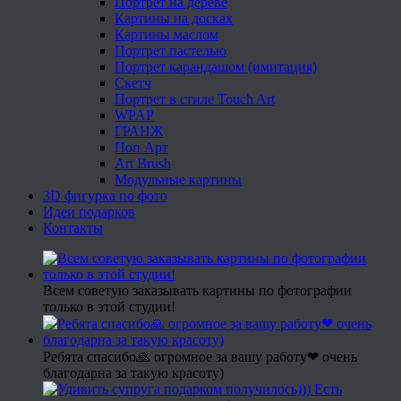
Портрет на дереве
Картины на досках
Картины маслом
Портрет пастелью
Портрет карандашом (имитация)
Скетч
Портрет в стиле Touch Art
WPAP
ГРАНЖ
Поп Арт
Art Brush
Модульные картины
3D фигурка по фото
Идеи подарков
Контакты
Всем советую заказывать картины по фотографии
только в этой студии!
Ребята спасибо🙏 огромное за вашу работу❤ очень
благодарна за такую красоту)