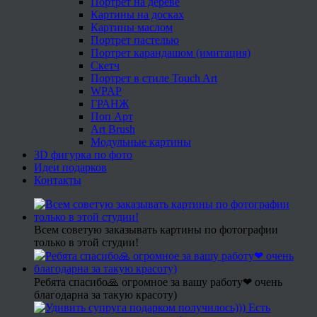
Портрет на дереве
Картины на досках
Картины маслом
Портрет пастелью
Портрет карандашом (имитация)
Скетч
Портрет в стиле Touch Art
WPAP
ГРАНЖ
Поп Арт
Art Brush
Модульные картины
3D фигурка по фото
Идеи подарков
Контакты
Всем советую заказывать картины по фотографии
только в этой студии!
Ребята спасибо🙏 огромное за вашу работу❤ очень
благодарна за такую красоту)