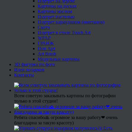
Портрет на дереве
Картины на досках
Картины маслом
Портрет пастелью
Портрет карандашом (имитация)
Скетч
Портрет в стиле Touch Art
WPAP
ГРАНЖ
Поп Арт
Art Brush
Модульные картины
3D фигурка по фото
Идеи подарков
Контакты
Всем советую заказывать картины по фотографии
только в этой студии!
Ребята спасибо🙏 огромное за вашу работу❤ очень
благодарна за такую красоту)