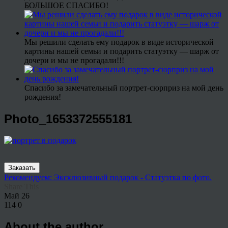
БОЛЬШОЕ СПАСИБО!
Мы решили сделать ему подарок в виде исторической
картины нашей семьи и подарить статуэтку — шарж от
дочери и мы не прогадали!!!
Спасибо за замечательный портрет-сюрприз на мой день
рождения!
Photo_1653372555181
Заказать
Рекомендуем: Эксклюзивный подарок - Статуэтка по фото.
Share This
Май
26
114
0
About the author