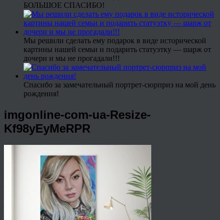
БОЛЬШОЕ СПАСИБО!
Мы решили сделать ему подарок в виде исторической
картины нашей семьи и подарить статуэтку — шарж от
дочери и мы не прогадали!!!
Спасибо за замечательный портрет-сюрприз на мой день
рождения!
imgonline-com-ua-Resize-
Kf98yEyMeRPR