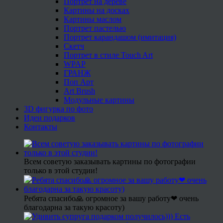
Портрет на дереве
Картины на досках
Картины маслом
Портрет пастелью
Портрет карандашом (имитация)
Скетч
Портрет в стиле Touch Art
WPAP
ГРАНЖ
Поп Арт
Art Brush
Модульные картины
3D фигурка по фото
Идеи подарков
Контакты
Всем советую заказывать картины по фотографии
только в этой студии!
Ребята спасибо🙏 огромное за вашу работу❤ очень
благодарна за такую красоту)