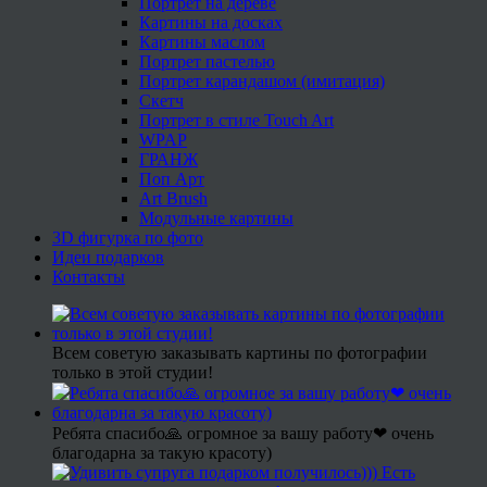
Портрет на дереве
Картины на досках
Картины маслом
Портрет пастелью
Портрет карандашом (имитация)
Скетч
Портрет в стиле Touch Art
WPAP
ГРАНЖ
Поп Арт
Art Brush
Модульные картины
3D фигурка по фото
Идеи подарков
Контакты
Всем советую заказывать картины по фотографии
только в этой студии!
Ребята спасибо🙏 огромное за вашу работу❤ очень
благодарна за такую красоту)