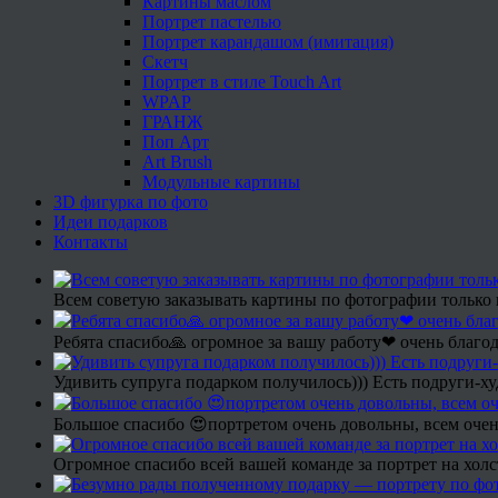
Картины маслом
Портрет пастелью
Портрет карандашом (имитация)
Скетч
Портрет в стиле Touch Art
WPAP
ГРАНЖ
Поп Арт
Art Brush
Модульные картины
3D фигурка по фото
Идеи подарков
Контакты
Всем советую заказывать картины по фотографии только 
Ребята спасибо🙏 огромное за вашу работу❤ очень благод
Удивить супруга подарком получилось))) Есть подруги-х
Большое спасибо 😍портретом очень довольны, всем очен
Огромное спасибо всей вашей команде за портрет на холс