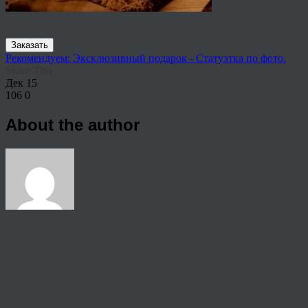
Заказать
Рекомендуем: Эксклюзивный подарок - Статуэтка по фото.
Share This
Дек
15
106
0
About the author
View all articles by rauffri
Post navigation
←
-на-дереве-на-заказ
© 2026 Copyright.