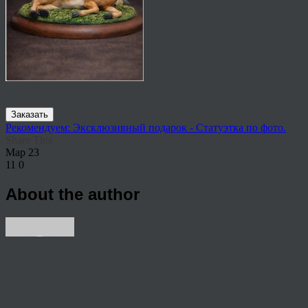
Заказать
Рекомендуем: Эксклюзивный подарок - Статуэтка по фото.
Share This
Мар
23
11
0
About the author
View all articles by rauffri