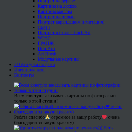
Портрет на дереве
Картины на досках
Картины маслом
Портрет пастелью
Портрет карандашом (имитация)
Скетч
Портрет в стиле Touch Art
WPAP
ГРАНЖ
Поп Арт
Art Brush
Модульные картины
3D фигурка по фото
Идеи подарков
Контакты
Всем советую заказывать картины по фотографии
только в этой студии!
Ребята спасибо
огромное за вашу работу
очень
благодарна за такую красоту)