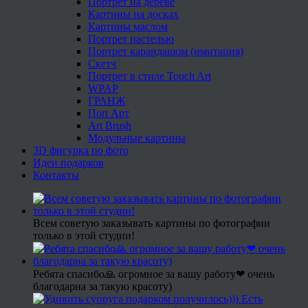
Портрет на дереве
Картины на досках
Картины маслом
Портрет пастелью
Портрет карандашом (имитация)
Скетч
Портрет в стиле Touch Art
WPAP
ГРАНЖ
Поп Арт
Art Brush
Модульные картины
3D фигурка по фото
Идеи подарков
Контакты
Всем советую заказывать картины по фотографии
только в этой студии!
Ребята спасибо🙏 огромное за вашу работу❤ очень
благодарна за такую красоту)