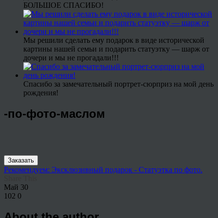
БОЛЬШОЕ СПАСИБО!
Мы решили сделать ему подарок в виде исторической
картины нашей семьи и подарить статуэтку — шарж от
дочери и мы не прогадали!!!
Спасибо за замечательный портрет-сюрприз на мой день
рождения!
-по-фото-маслом
Заказать
Рекомендуем: Эксклюзивный подарок - Статуэтка по фото.
Share This
Май
30
102
0
About the author