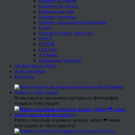
Портрет на дереве
Картины на досках
Картины маслом
Портрет пастелью
Портрет карандашом (имитация)
Скетч
Портрет в стиле Touch Art
WPAP
ГРАНЖ
Поп Арт
Art Brush
Модульные картины
3D фигурка по фото
Идеи подарков
Контакты
Всем советую заказывать картины по фотографии
только в этой студии!
Ребята спасибо🙏 огромное за вашу работу❤ очень
благодарна за такую красоту)