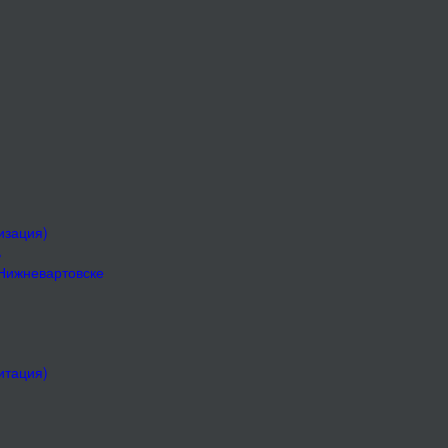
изация)
ь
 Нижневартовске
итация)