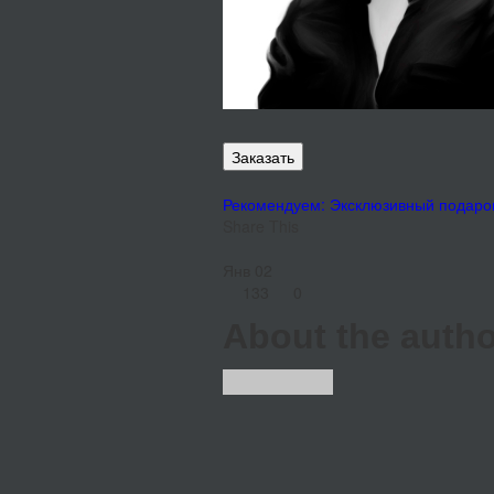
Заказать
Рекомендуем: Эксклюзивный подарок 
Share This
Янв
02
133
0
About the autho