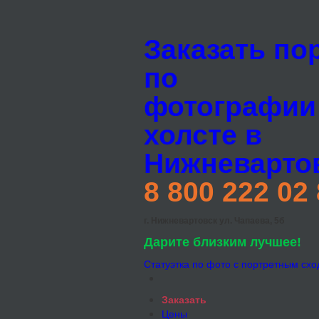
Заказать по
по
фотографии
холсте в
Нижневарто
8 800 222 02
г. Нижневартовск ул. Чапаева, 5б
Дарите близким лучшее!
Статуэтка по фото с портретным схо
Заказать
Цены