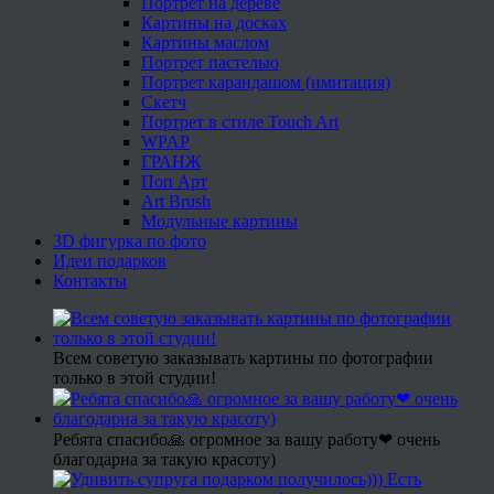
Портрет на дереве
Картины на досках
Картины маслом
Портрет пастелью
Портрет карандашом (имитация)
Скетч
Портрет в стиле Touch Art
WPAP
ГРАНЖ
Поп Арт
Art Brush
Модульные картины
3D фигурка по фото
Идеи подарков
Контакты
Всем советую заказывать картины по фотографии
только в этой студии!
Ребята спасибо🙏 огромное за вашу работу❤ очень
благодарна за такую красоту)