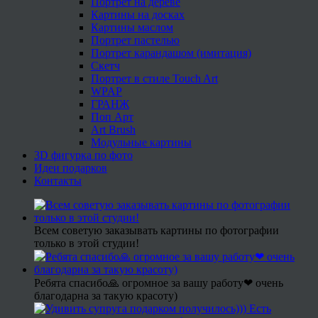
Портрет на дереве
Картины на досках
Картины маслом
Портрет пастелью
Портрет карандашом (имитация)
Скетч
Портрет в стиле Touch Art
WPAP
ГРАНЖ
Поп Арт
Art Brush
Модульные картины
3D фигурка по фото
Идеи подарков
Контакты
Всем советую заказывать картины по фотографии
только в этой студии!
Ребята спасибо🙏 огромное за вашу работу❤ очень
благодарна за такую красоту)