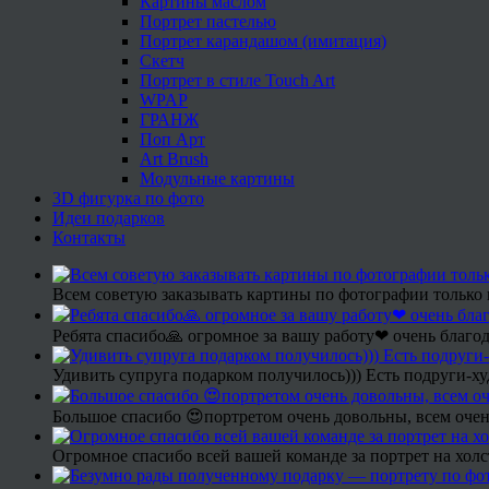
Картины маслом
Портрет пастелью
Портрет карандашом (имитация)
Скетч
Портрет в стиле Touch Art
WPAP
ГРАНЖ
Поп Арт
Art Brush
Модульные картины
3D фигурка по фото
Идеи подарков
Контакты
Всем советую заказывать картины по фотографии только 
Ребята спасибо🙏 огромное за вашу работу❤ очень благод
Удивить супруга подарком получилось))) Есть подруги-х
Большое спасибо 😍портретом очень довольны, всем очен
Огромное спасибо всей вашей команде за портрет на холс