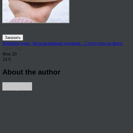
Заказать
Рекомендуем: Эксклюзивный подарок - Статуэтка по фото.
Share This
Фев
20
24
0
About the author
View all articles by rauffri
Post navigation