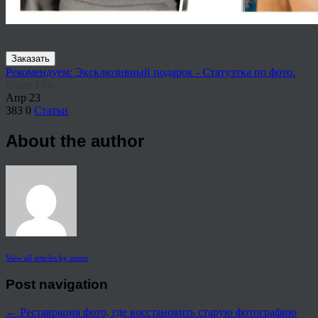
Заказать
Рекомендуем: Эксклюзивный подарок - Статуэтка по фото.
Share This
Апр
23
383
0
Статьи
About the author
View all articles by anton
Post navigation
←
Реставрация фото, где восстановить старую фотографию