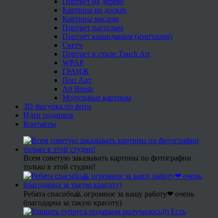
Портрет на дереве
Картины на досках
Картины маслом
Портрет пастелью
Портрет карандашом (имитация)
Скетч
Портрет в стиле Touch Art
WPAP
ГРАНЖ
Поп Арт
Art Brush
Модульные картины
3D фигурка по фото
Идеи подарков
Контакты
Всем советую заказывать картины по фотографии
только в этой студии!
Ребята спасибо🙏 огромное за вашу работу❤ очень
благодарна за такую красоту)