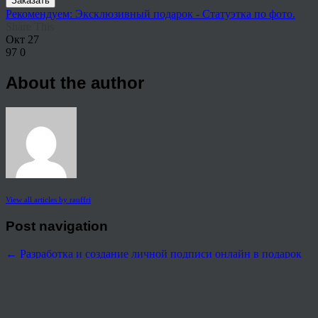
Заказать
Рекомендуем: Эксклюзивный подарок - Статуэтка по фото.
Share This
Окт
27
97
0
About the author
View all articles by rauffri
Post navigation
←
Разработка и создание личной подписи онлайн в подарок
руководителю Нижневартовск
© 2026 Copyright.
Пользовательское соглашение на предоставление услуг
Политика конфиденциальности персональных данных
тел.: 8 800 222 02 86