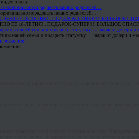
 видео отзыв.
 и оригинально порадовать наших родителей…
Ю ЕЕ 18-ЛЕТИЯ!.. ПОДАРОК-СУПЕР!!!! БОЛЬШОЕ СПАС
тины нашей семьи и подарить статуэтку — шарж от дочери и мы 
рождения!
оизведение, которое можно подарить к любой значимой дате. Т
упна уже сегодня. Дизайнера и художники с большим опытом ра
ники справятся с этой задачей за считанные часы.
Портреты на 
опечатается на холсте, a художник масляными красками вручную 