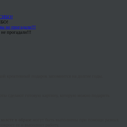
ИБО!
не прогадали!!!
акой
креативный
подарок запомнится на долгие годы.
боты сделают готовую картину, которую можно подарить
холсте в образе
могут быть выполнены при помощи разных
покроет ее и выполнит работу.