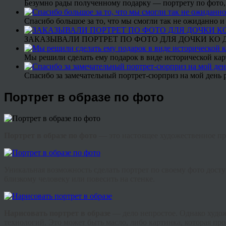
Безумно рады полученному подарку — портрету по фото,
Спасибо большое за то, что мы смогли так не ожиданно
ЗАКАЗЫВАЛИ ПОРТРЕТ ПО ФОТО ДЛЯ ДОЧКИ КО ДН
Мы решили сделать ему подарок в виде исторической кар
Спасибо за замечательный портрет-сюрприз на мой день 
Портрет в образе по фото
Портрет в образе по фото
— это настоящее художественное пр
Уникальная возможность сделать портрет по своему фото дост
близкому человеку или повесить на стенке.
Нарисовать портрет в образе
— дело непростое. Однако худож
технологий. Это может быть масло, либо картинка, которая пр