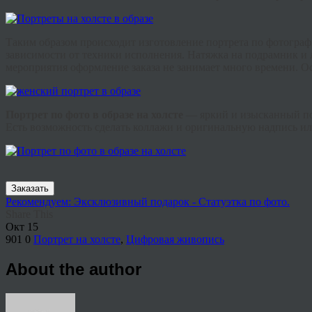
Таким образом происходит изготовление портрета по фотограф
зависимости от техники исполнения. Натяжка на подрамник и 
мероприятия оформление заказа не занимает много времени. 
Портрет по фото в образе на холсте
— яркий и изысканный под
Есть возможность сделать коллажи и оригинальную надпись ил
Заказать
Рекомендуем: Эксклюзивный подарок - Статуэтка по фото.
Share This
Окт
15
901
0
Портрет на холсте
,
Цифровая живопись
About the author