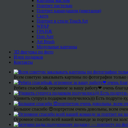
Картины маслом
Портрет пастелью
Портрет карандашом (имитация)
Скетч
Портрет в стиле Touch Art
WPAP
ГРАНЖ
Поп Арт
Art Brush
Модульные картины
3D фигурка по фото
Идеи подарков
Контакты
Всем советую заказывать картины по фотографии только 
Ребята спасибо🙏 огромное за вашу работу❤ очень благод
Удивить супруга подарком получилось))) Есть подруги-х
Большое спасибо 😍портретом очень довольны, всем очен
Огромное спасибо всей вашей команде за портрет на холс