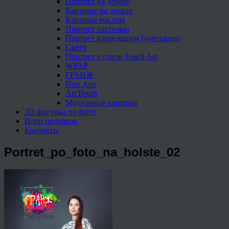
Портрет на дереве
Картины на досках
Картины маслом
Портрет пастелью
Портрет карандашом (имитация)
Скетч
Портрет в стиле Touch Art
WPAP
ГРАНЖ
Поп Арт
Art Brush
Модульные картины
3D фигурка по фото
Идеи подарков
Контакты
Portret_po_foto_na_holste_02