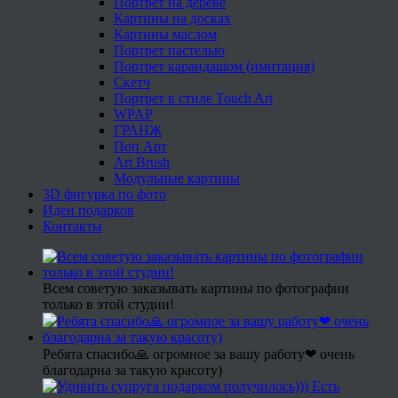
Портрет на дереве
Картины на досках
Картины маслом
Портрет пастелью
Портрет карандашом (имитация)
Скетч
Портрет в стиле Touch Art
WPAP
ГРАНЖ
Поп Арт
Art Brush
Модульные картины
3D фигурка по фото
Идеи подарков
Контакты
Всем советую заказывать картины по фотографии
только в этой студии!
Ребята спасибо🙏 огромное за вашу работу❤ очень
благодарна за такую красоту)