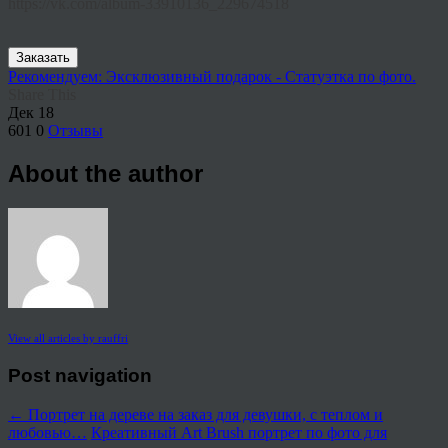
https://vk.com/album-33910136_229674518
Заказать
Рекомендуем: Эксклюзивный подарок - Статуэтка по фото.
Share This
Дек
18
601
0
Отзывы
About the author
View all articles by rauffri
Post navigation
←
Портрет на дереве на заказ для девушки, с теплом и
любовью…
Креативный Art Brush портрет по фото для