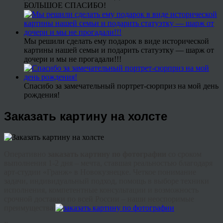
БОЛЬШОЕ СПАСИБО!
Мы решили сделать ему подарок в виде исторической
картины нашей семьи и подарить статуэтку — шарж от
дочери и мы не прогадали!!!
Спасибо за замечательный портрет-сюрприз на мой день
рождения!
Заказать картину на холсте
Оперативно
заказать картину по фотографии
со сроком
выполнения 1-2 дня – мечта, ставшая реальностью благодаря
арт-студии «
Гранж
» в Новокузнецке. Четкое понимание
задачи, индивидуальный подход, помощь в выборе техники
исполнения, компетентные консультации и возможность
срочной доставки по всей России – наши неоспоримые
преимущества.