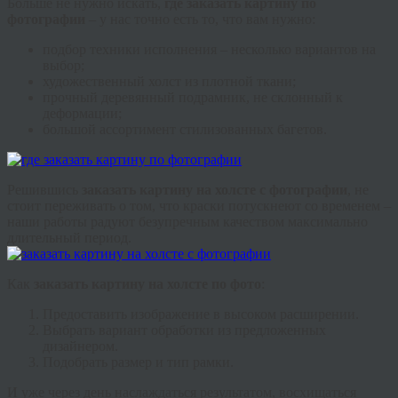
Больше не нужно искать,
где заказать картину по
фотографии
– у нас точно есть то, что вам нужно:
подбор техники исполнения – несколько вариантов на
выбор;
художественный холст из плотной ткани;
прочный деревянный подрамник, не склонный к
деформации;
большой ассортимент стилизованных
багетов
.
Решившись
заказать картину на холсте с фотографии
, не
стоит переживать о том, что краски потускнеют со временем –
наши работы радуют безупречным качеством максимально
длительный период.
Как
заказать картину на холсте по фото
:
Предоставить изображение в высоком расширении.
Выбрать вариант обработки из предложенных
дизайнером.
Подобрать размер и тип рамки.
И уже через день наслаждаться результатом, восхищаться