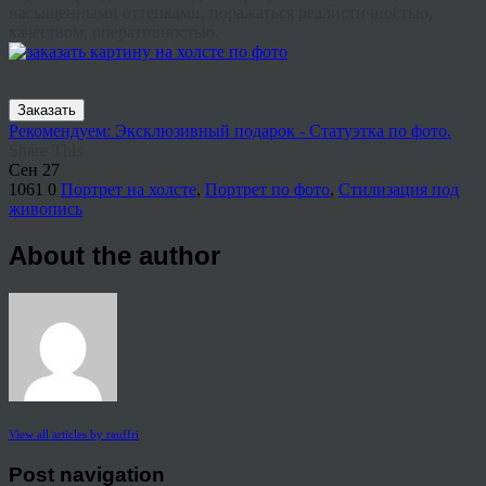
насыщенными оттенками, поражаться реалистичностью,
качеством, оперативностью.
Заказать
Рекомендуем: Эксклюзивный подарок - Статуэтка по фото.
Share This
Сен
27
1061
0
Портрет на холсте
,
Портрет по фото
,
Стилизация под
живопись
About the author
View all articles by rauffri
Post navigation