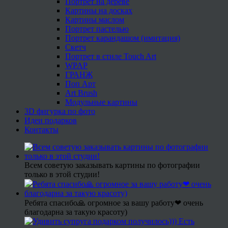
Портрет на дереве
Картины на досках
Картины маслом
Портрет пастелью
Портрет карандашом (имитация)
Скетч
Портрет в стиле Touch Art
WPAP
ГРАНЖ
Поп Арт
Art Brush
Модульные картины
3D фигурка по фото
Идеи подарков
Контакты
Всем советую заказывать картины по фотографии
только в этой студии!
Ребята спасибо🙏 огромное за вашу работу❤ очень
благодарна за такую красоту)