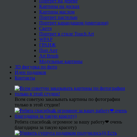
Портрет на дереве
Картины на досках
Картины маслом
Портрет пастелью
Портрет карандашом (имитация)
Скетч
Портрет в стиле Touch Art
WPAP
ГРАНЖ
Поп Арт
Art Brush
Модульные картины
3D фигурка по фото
Идеи подарков
Контакты
Всем советую заказывать картины по фотографии
только в этой студии!
Ребята спасибо🙏 огромное за вашу работу❤ очень
благодарна за такую красоту)