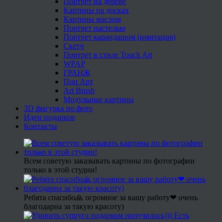
Портрет на дереве
Картины на досках
Картины маслом
Портрет пастелью
Портрет карандашом (имитация)
Скетч
Портрет в стиле Touch Art
WPAP
ГРАНЖ
Поп Арт
Art Brush
Модульные картины
3D фигурка по фото
Идеи подарков
Контакты
Всем советую заказывать картины по фотографии
только в этой студии!
Ребята спасибо🙏 огромное за вашу работу❤ очень
благодарна за такую красоту)