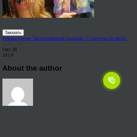
Заказать
Рекомендуем: Эксклюзивный подарок - Статуэтка по фото.
Share This
Окт
28
241
0
About the author
View all articles by rauffri
Post navigation