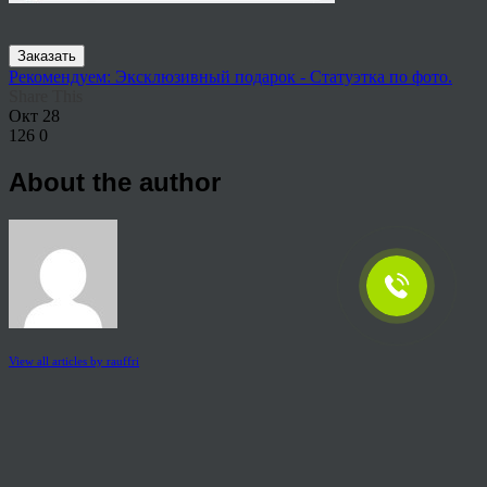
Заказать
Рекомендуем: Эксклюзивный подарок - Статуэтка по фото.
Share This
Окт
28
126
0
About the author
View all articles by rauffri
Post navigation
←
1_4
© 2026 Copyright.
Пользовательское соглашение на предоставление услуг