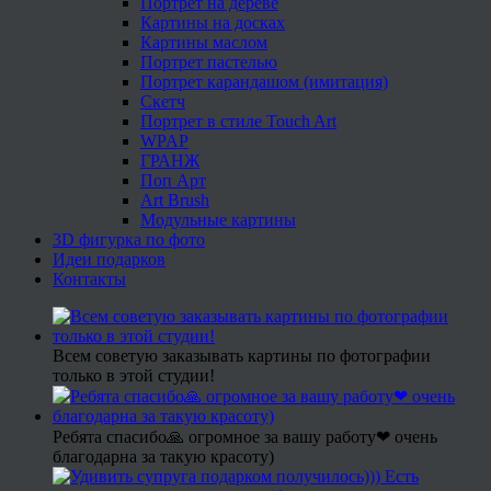
Портрет на дереве
Картины на досках
Картины маслом
Портрет пастелью
Портрет карандашом (имитация)
Скетч
Портрет в стиле Touch Art
WPAP
ГРАНЖ
Поп Арт
Art Brush
Модульные картины
3D фигурка по фото
Идеи подарков
Контакты
Всем советую заказывать картины по фотографии
только в этой студии!
Ребята спасибо🙏 огромное за вашу работу❤ очень
благодарна за такую красоту)