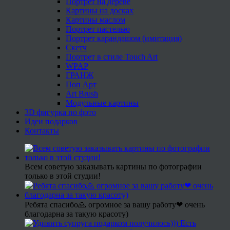
Портрет на дереве
Картины на досках
Картины маслом
Портрет пастелью
Портрет карандашом (имитация)
Скетч
Портрет в стиле Touch Art
WPAP
ГРАНЖ
Поп Арт
Art Brush
Модульные картины
3D фигурка по фото
Идеи подарков
Контакты
Всем советую заказывать картины по фотографии
только в этой студии!
Ребята спасибо🙏 огромное за вашу работу❤ очень
благодарна за такую красоту)