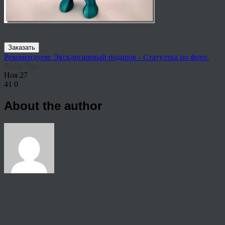
Заказать
Рекомендуем: Эксклюзивный подарок - Статуэтка по фото.
Share This
Ноя
27
41
0
About the author
View all articles by rauffri
Post navigation