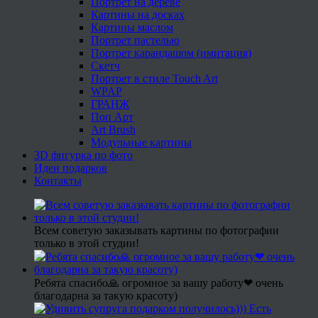
Портрет на дереве
Картины на досках
Картины маслом
Портрет пастелью
Портрет карандашом (имитация)
Скетч
Портрет в стиле Touch Art
WPAP
ГРАНЖ
Поп Арт
Art Brush
Модульные картины
3D фигурка по фото
Идеи подарков
Контакты
Всем советую заказывать картины по фотографии
только в этой студии!
Ребята спасибо🙏 огромное за вашу работу❤ очень
благодарна за такую красоту)