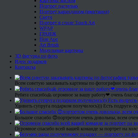
Картины маслом
Портрет пастелью
Портрет карандашом (имитация)
Скетч
Портрет в стиле Touch Art
WPAP
ГРАНЖ
Поп Арт
Art Brush
Модульные картины
3D фигурка по фото
Идеи подарков
Контакты
Всем советую заказывать картины по фотографии только 
Ребята спасибо🙏 огромное за вашу работу❤ очень благод
Удивить супруга подарком получилось))) Есть подруги-х
Большое спасибо 😍портретом очень довольны, всем очен
Огромное спасибо всей вашей команде за портрет на холс