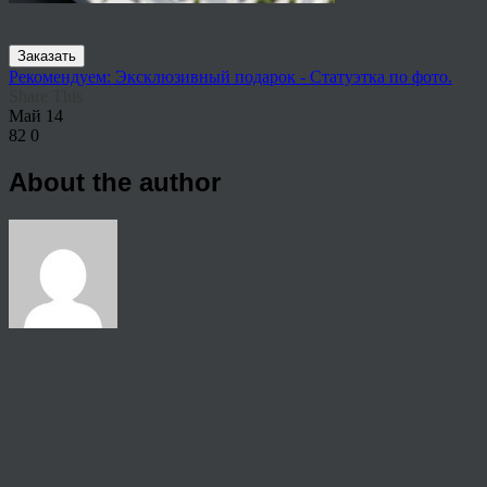
Заказать
Рекомендуем: Эксклюзивный подарок - Статуэтка по фото.
Share This
Май
14
82
0
About the author
View all articles by rauffri
Post navigation
←
62452354
© 2026 Copyright.
Пользовательское соглашение на предоставление услуг