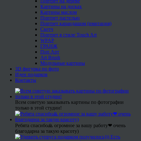
Портрет на дереве
Картины на досках
Картины маслом
Портрет пастелью
Портрет карандашом (имитация)
Скетч
Портрет в стиле Touch Art
WPAP
ГРАНЖ
Поп Арт
Art Brush
Модульные картины
3D фигурка по фото
Идеи подарков
Контакты
Всем советую заказывать картины по фотографии
только в этой студии!
Ребята спасибо🙏 огромное за вашу работу❤ очень
благодарна за такую красоту)