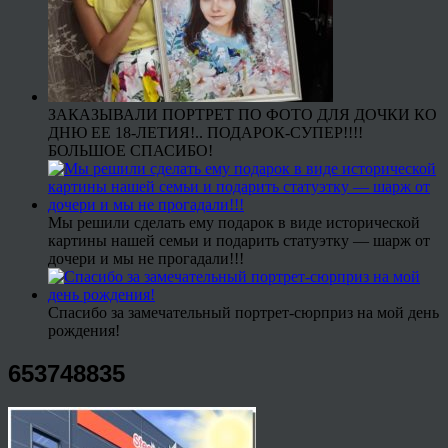
ЗАКАЗЫВАЛИ ПОРТРЕТ ПО ФОТО ДЛЯ ДОЧКИ КО
ДНЮ ЕЕ 18-ЛЕТИЯ!.. ПОДАРОК-СУПЕР!!!!
БОЛЬШОЕ СПАСИБО!
Мы решили сделать ему подарок в виде исторической
картины нашей семьи и подарить статуэтку — шарж от
дочери и мы не прогадали!!!
Спасибо за замечательный портрет-сюрприз на мой день
рождения!
653748835