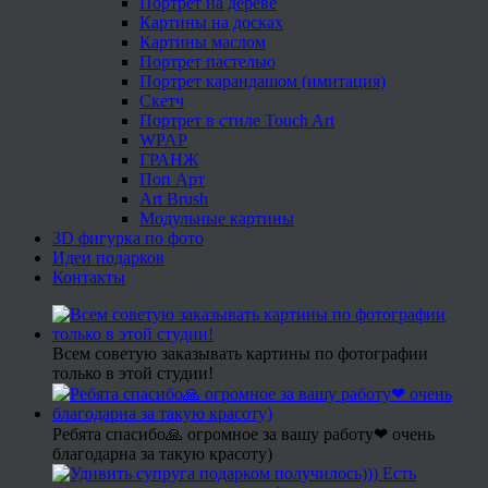
Портрет на дереве
Картины на досках
Картины маслом
Портрет пастелью
Портрет карандашом (имитация)
Скетч
Портрет в стиле Touch Art
WPAP
ГРАНЖ
Поп Арт
Art Brush
Модульные картины
3D фигурка по фото
Идеи подарков
Контакты
Всем советую заказывать картины по фотографии
только в этой студии!
Ребята спасибо🙏 огромное за вашу работу❤ очень
благодарна за такую красоту)