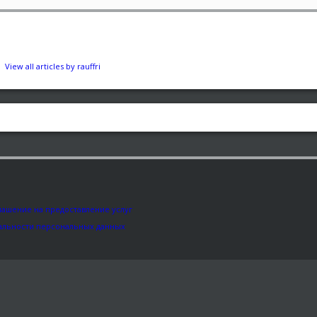
View all articles by rauffri
лашение на предоставление услуг
альности персональных данных