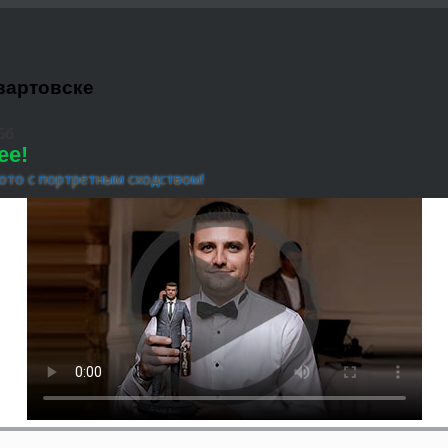
вартовске
5б
ее!
ото с портретным сходством!