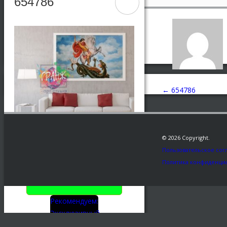
654786
←
654786
© 2026 Copyright.
Пользовательское сог
Политика конфиденци
Заказать
Рекомендуем:
Эксклюзивный
подарок -