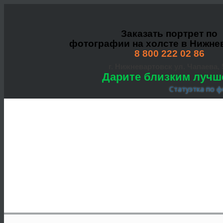
Заказать портрет по
фотографии на холсте в Нижне
8 800 222 02 86
г. Нижневартовск ул. Чапаева, 
Дарите близким лучш
Статуэтка по ф