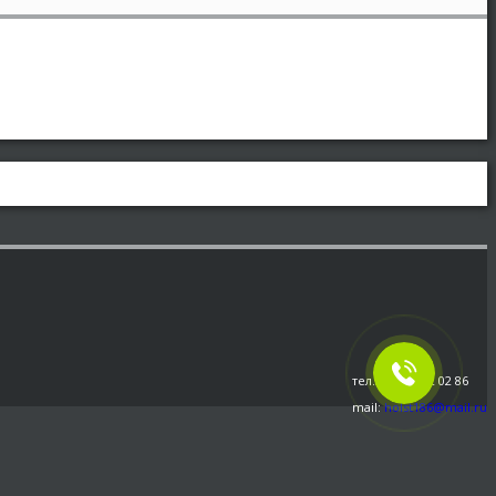
тел.: 8 800 222 02 86
mail:
holst186@mail.ru