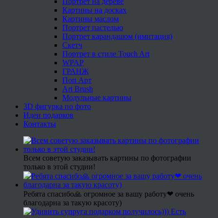
Портрет на дереве
Картины на досках
Картины маслом
Портрет пастелью
Портрет карандашом (имитация)
Скетч
Портрет в стиле Touch Art
WPAP
ГРАНЖ
Поп Арт
Art Brush
Модульные картины
3D фигурка по фото
Идеи подарков
Контакты
Всем советую заказывать картины по фотографии
только в этой студии!
Ребята спасибо🙏 огромное за вашу работу❤ очень
благодарна за такую красоту)