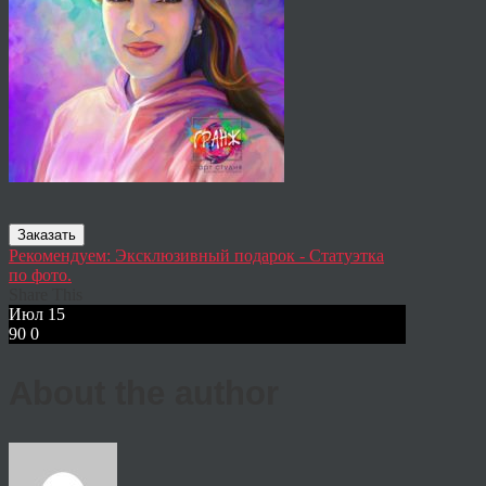
Заказать
Рекомендуем: Эксклюзивный подарок - Статуэтка
по фото.
Share This
Июл
15
90
0
About the author