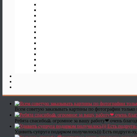
Всем советую заказывать картины по фотографии только 
Ребята спасибо🙏 огромное за вашу работу❤ очень благод
Удивить супруга подарком получилось))) Есть подруги-х