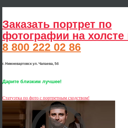
Заказать портрет по
фотографии на холсте
8 800 222 02 86
г. Нижневартовск ул. Чапаева, 5б
Дарите близким лучшее!
Статуэтка по фото с портретным сходством!