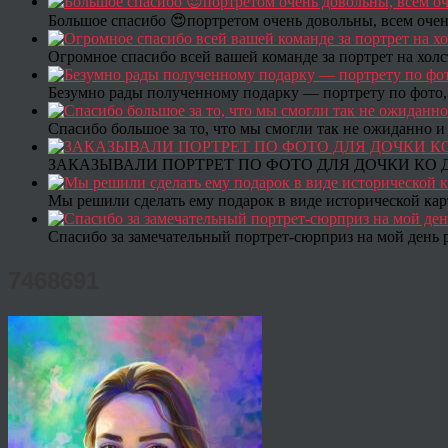
Большое спасибо 😍портретом очень довольны, всем очен
Огромное спасибо всей вашей команде за портрет на холс
Безумно рады полученному подарку — портрету по фото,
Спасибо большое за то, что мы смогли так не ожиданно
ЗАКАЗЫВАЛИ ПОРТРЕТ ПО ФОТО ДЛЯ ДОЧКИ КО ДН
Мы решили сделать ему подарок в виде исторической кар
Спасибо за замечательный портрет-сюрприз на мой день 
7468691