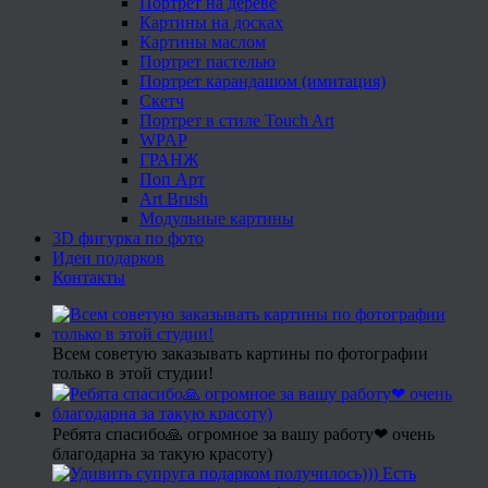
Портрет на дереве
Картины на досках
Картины маслом
Портрет пастелью
Портрет карандашом (имитация)
Скетч
Портрет в стиле Touch Art
WPAP
ГРАНЖ
Поп Арт
Art Brush
Модульные картины
3D фигурка по фото
Идеи подарков
Контакты
Всем советую заказывать картины по фотографии
только в этой студии!
Ребята спасибо🙏 огромное за вашу работу❤ очень
благодарна за такую красоту)