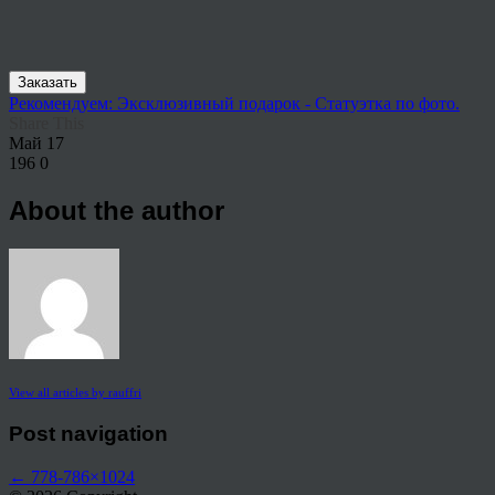
Заказать
Рекомендуем: Эксклюзивный подарок - Статуэтка по фото.
Share This
Май
17
196
0
About the author
View all articles by rauffri
Post navigation
←
778-786×1024