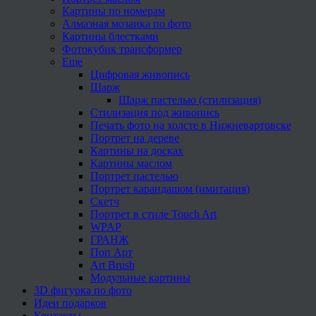
Картины по номерам
Алмазная мозаика по фото
Картины блестками
Фотокубик трансформер
Еще
Цифровая живопись
Шарж
Шарж пастелью (стилизация)
Стилизация под живопись
Печать фото на холсте в Нижневартовске
Портрет на дереве
Картины на досках
Картины маслом
Портрет пастелью
Портрет карандашом (имитация)
Скетч
Портрет в стиле Touch Art
WPAP
ГРАНЖ
Поп Арт
Art Brush
Модульные картины
3D фигурка по фото
Идеи подарков
Контакты