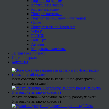
Портрет на дереве
Картины на досках
Картины маслом
Портрет пастелью
Портрет карандашом (имитация)
Скетч
Портрет в стиле Touch Art
WPAP
ГРАНЖ
Поп Арт
Art Brush
Модульные картины
3D фигурка по фото
Идеи подарков
Контакты
Всем советую заказывать картины по фотографии
только в этой студии!
Ребята спасибо🙏 огромное за вашу работу❤ очень
благодарна за такую красоту)