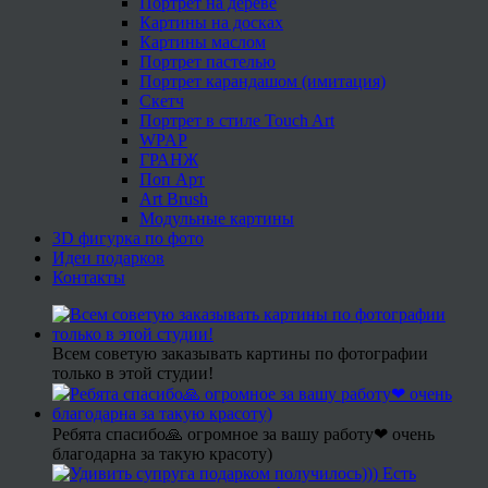
Портрет на дереве
Картины на досках
Картины маслом
Портрет пастелью
Портрет карандашом (имитация)
Скетч
Портрет в стиле Touch Art
WPAP
ГРАНЖ
Поп Арт
Art Brush
Модульные картины
3D фигурка по фото
Идеи подарков
Контакты
Всем советую заказывать картины по фотографии
только в этой студии!
Ребята спасибо🙏 огромное за вашу работу❤ очень
благодарна за такую красоту)