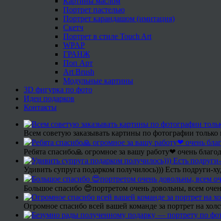
Картины маслом
Портрет пастелью
Портрет карандашом (имитация)
Скетч
Портрет в стиле Touch Art
WPAP
ГРАНЖ
Поп Арт
Art Brush
Модульные картины
3D фигурка по фото
Идеи подарков
Контакты
Всем советую заказывать картины по фотографии только 
Ребята спасибо🙏 огромное за вашу работу❤ очень благод
Удивить супруга подарком получилось))) Есть подруги-х
Большое спасибо 😍портретом очень довольны, всем очен
Огромное спасибо всей вашей команде за портрет на холс