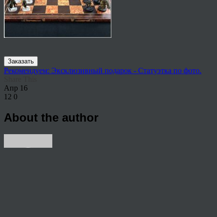
Заказать
Рекомендуем: Эксклюзивный подарок - Статуэтка по фото.
Share This
Апр
16
12
0
About the author
View all articles by rauffri
Post navigation