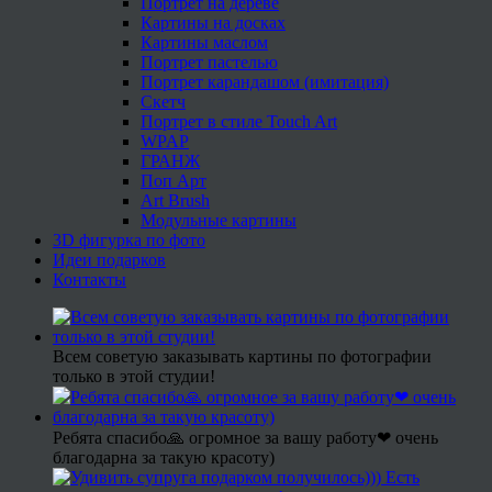
Портрет на дереве
Картины на досках
Картины маслом
Портрет пастелью
Портрет карандашом (имитация)
Скетч
Портрет в стиле Touch Art
WPAP
ГРАНЖ
Поп Арт
Art Brush
Модульные картины
3D фигурка по фото
Идеи подарков
Контакты
Всем советую заказывать картины по фотографии
только в этой студии!
Ребята спасибо🙏 огромное за вашу работу❤ очень
благодарна за такую красоту)