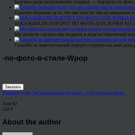
Безумно рады полученному подарку — портрету по фото,
Спасибо большое за то, что мы смогли так не ожиданно
ЗАКАЗЫВАЛИ ПОРТРЕТ ПО ФОТО ДЛЯ ДОЧКИ КО ДН
Мы решили сделать ему подарок в виде исторической кар
Спасибо за замечательный портрет-сюрприз на мой день 
-по-фото-в-стиле-Wpop
Заказать
Рекомендуем: Эксклюзивный подарок - Статуэтка по фото.
Share This
Апр
02
118
0
About the author