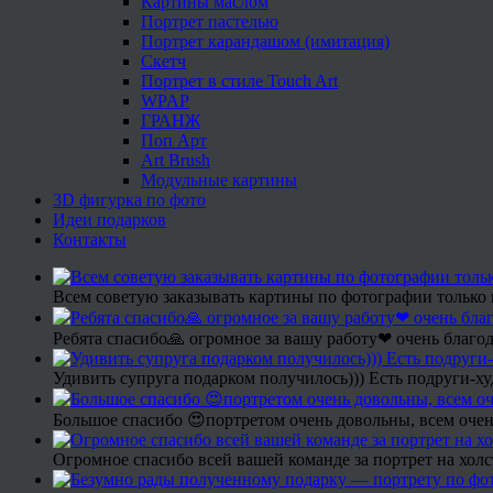
Картины маслом
Портрет пастелью
Портрет карандашом (имитация)
Скетч
Портрет в стиле Touch Art
WPAP
ГРАНЖ
Поп Арт
Art Brush
Модульные картины
3D фигурка по фото
Идеи подарков
Контакты
Всем советую заказывать картины по фотографии только 
Ребята спасибо🙏 огромное за вашу работу❤ очень благод
Удивить супруга подарком получилось))) Есть подруги-х
Большое спасибо 😍портретом очень довольны, всем очен
Огромное спасибо всей вашей команде за портрет на холс