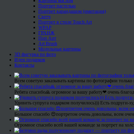
Картины маслом
Портрет пастелью
Портрет карандашом (имитация)
Скетч
Портрет в стиле Touch Art
WPAP
ГРАНЖ
Поп Арт
Art Brush
Модульные картины
3D фигурка по фото
Идеи подарков
Контакты
Всем советую заказывать картины по фотографии только 
Ребята спасибо🙏 огромное за вашу работу❤ очень благод
Удивить супруга подарком получилось))) Есть подруги-х
Большое спасибо 😍портретом очень довольны, всем очен
Огромное спасибо всей вашей команде за портрет на холс