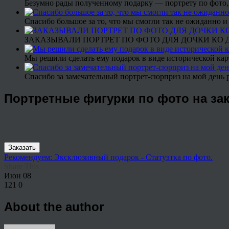
Безумно рады полученному подарку — портрету по фото,
Спасибо большое за то, что мы смогли так не ожиданно
ЗАКАЗЫВАЛИ ПОРТРЕТ ПО ФОТО ДЛЯ ДОЧКИ КО ДН
Мы решили сделать ему подарок в виде исторической кар
Спасибо за замечательный портрет-сюрприз на мой день 
Портретные фигурки по фото на зака
Заказать
Рекомендуем: Эксклюзивный подарок - Статуэтка по фото.
Share This
Июн
08
121
0
About the author